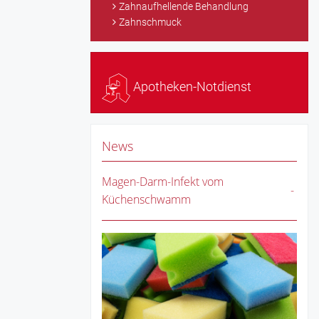
Zahnaufhellende Behandlung
Zahnschmuck
Apotheken-Notdienst
News
Magen-Darm-Infekt vom
Küchenschwamm