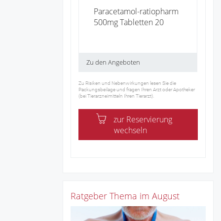
Paracetamol-ratiopharm
500mg Tabletten 20
Zu den Angeboten
Zu Risiken und Nebenwirkungen lesen Sie die
Packungsbeilage und fragen Ihren Arzt oder Apotheker
(bei Tierarzneimitteln Ihren Tierarzt).
zur Reservierung
wechseln
Ratgeber Thema im August