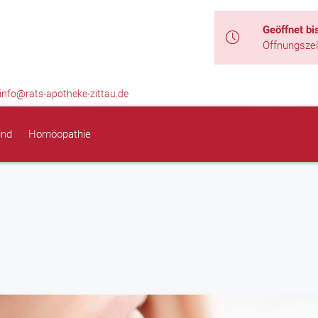
Geöffnet bi
Öffnungszei
info@rats-apotheke-zittau.de
ind
Homöopathie