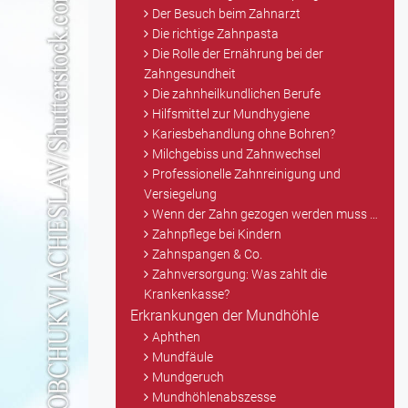
Der Besuch beim Zahnarzt
Die richtige Zahnpasta
Die Rolle der Ernährung bei der
Zahngesundheit
Die zahnheilkundlichen Berufe
Hilfsmittel zur Mundhygiene
Kariesbehandlung ohne Bohren?
Milchgebiss und Zahnwechsel
Professionelle Zahnreinigung und
Versiegelung
Wenn der Zahn gezogen werden muss …
Zahnpflege bei Kindern
Zahnspangen & Co.
Zahnversorgung: Was zahlt die
Krankenkasse?
Erkrankungen der Mundhöhle
Aphthen
Mundfäule
Mundgeruch
Mundhöhlenabszesse