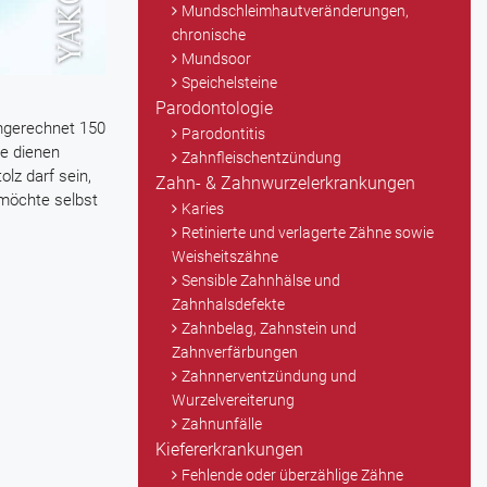
Mundschleimhautveränderungen,
chronische
Mundsoor
Speichelsteine
Parodontologie
mgerechnet 150
Parodontitis
ne dienen
Zahnfleischentzündung
lz darf sein,
Zahn- & Zahnwurzelerkrankungen
möchte selbst
Karies
Retinierte und verlagerte Zähne sowie
Weisheitszähne
Sensible Zahnhälse und
Zahnhalsdefekte
Zahnbelag, Zahnstein und
Zahnverfärbungen
Zahnnerventzündung und
Wurzelvereiterung
Zahnunfälle
Kiefererkrankungen
Fehlende oder überzählige Zähne