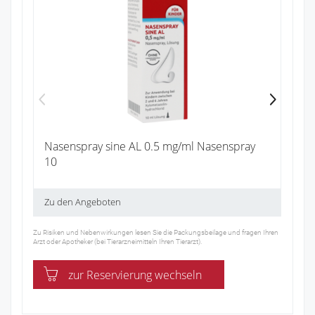
Ib
4
Zu
Nasenspray sine AL 0.5 mg/ml Nasenspray
10
Zu den Angeboten
Zu Risiken und Nebenwirkungen lesen Sie die Packungsbeilage und fragen Ihren
Arzt oder Apotheker (bei Tierarzneimitteln Ihren Tierarzt).
zur Reservierung wechseln